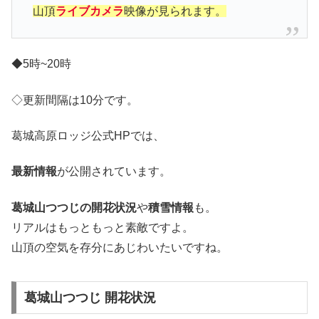
山頂
ライブカメラ
映像が見られます。
◆5時~20時
◇更新間隔は10分です。
葛城高原ロッジ公式HPでは、
最新情報
が公開されています。
葛城山つつじの開花状況
や
積雪情報
も。
リアルはもっともっと素敵ですよ。
山頂の空気を存分にあじわいたいですね。
葛城山つつじ 開花状況