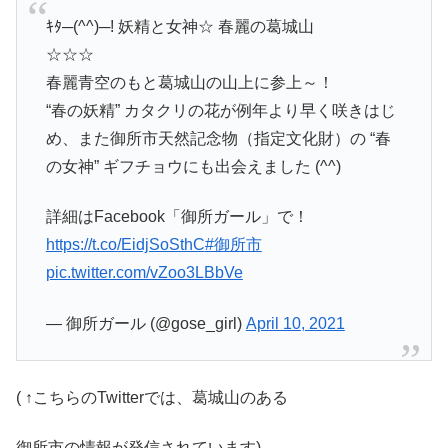
ｷﾀ─(^^)─! 妖精と女神☆ 春麗の葛城山
☆☆☆
春麗青空のもと葛城山の山上に参上～！
“春の妖精” カタクリの花が例年より早く咲きはじ
め、また御所市天然記念物（指定文化財）の “春
の女神” ギフチョウにも出会えました (^^)
詳細はFacebook「御所ガール」で！
https://t.co/EidjSoSthC
#御所市
pic.twitter.com/vZoo3LBbVe
— 御所ガール (@gose_girl)
April 10, 2021
( ↑こちらのTwitterでは、葛城山のある
御所市の情報が発信されています)