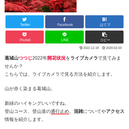
Twitter
Facebook
はてブ
Pocket
LINE
コピー
2022.12.18
2020.02.03
葛城山
つつじ
2022年
開花状況
を
ライブカメラ
で見てみま
せんか？
こちらでは、ライブカメラで見る方法を紹介します。
山が赤く染まる葛城山。
新緑のハイキングいいですね。
登山コース、登山道の
通行止め
、
混雑
についてや
アクセス
情報を紹介します。