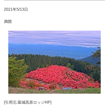
2021年5/13日
満開
[引用元:葛城高原ロッジHP]