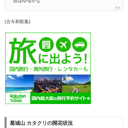
思ほゆるかな”
(古今和歌集)
葛城山 カタクリの開花状況