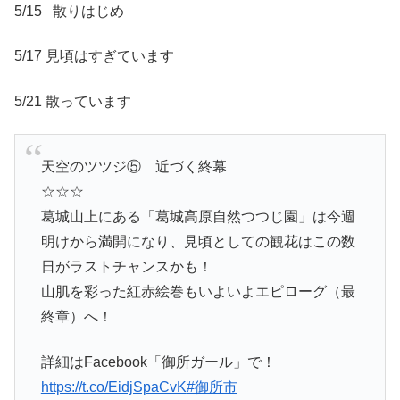
5/15 散りはじめ
5/17 見頃はすぎています
5/21 散っています
天空のツツジ⑤ 近づく終幕
☆☆☆
葛城山上にある「葛城高原自然つつじ園」は今週
明けから満開になり、見頃としての観花はこの数
日がラストチャンスかも！
山肌を彩った紅赤絵巻もいよいよエピローグ（最
終章）へ！
詳細はFacebook「御所ガール」で！
https://t.co/EidjSpaCvK
#御所市