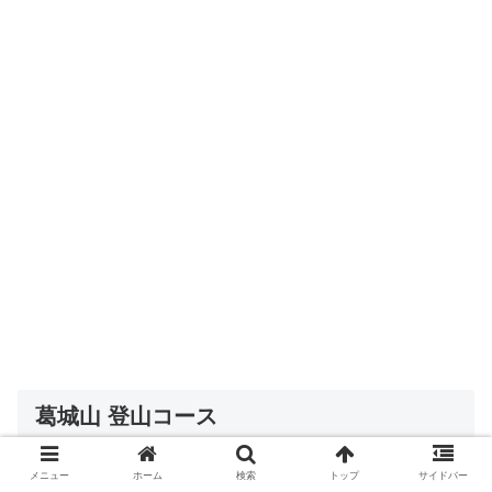
葛城山 登山コース
メニュー
ホーム
検索
トップ
サイドバー
約４km
のコースです。