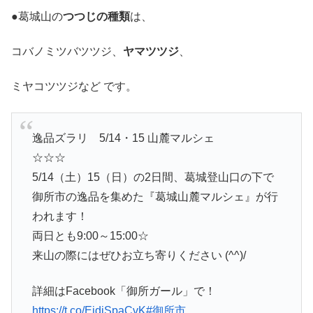
●葛城山の
つつじの種類
は、
コバノミツバツツジ、
ヤマツツジ
、
ミヤコツツジなど です。
逸品ズラリ 5/14・15 山麓マルシェ
☆☆☆
5/14（土）15（日）の2日間、葛城登山口の下で
御所市の逸品を集めた『葛城山麓マルシェ』が行
われます！
両日とも9:00～15:00☆
来山の際にはぜひお立ち寄りください (^^)/
詳細はFacebook「御所ガール」で！
https://t.co/EidjSpaCvK
#御所市