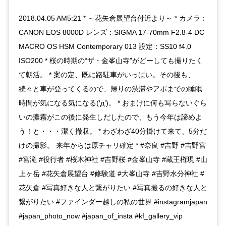
2018.04.05 AM5:21 * ～花矢倉展望台付近より～ * カメラ：
CANON EOS 8000D レンズ：SIGMA 17-70mm F2.8-4 DC
MACRO OS HSM Contemporary 013 設定：SS10 f4.0
ISO200 * 桜の時期の“ザ・金峯山寺”がどーしても撮りたく
て朝活。 * 案の定、既に路駐車がいっぱい。その後も、
続々と車が登ってくるので、帰りの渋滞やアポまでの睡眠
時間が気になる気になる(′д’)。 * おまけに何も写らないぐら
いの濃霧がこの後に発生しだしたので、もう今年は諦めよ
う！と・・・潔く撤収。 * わざわざ40分掛けて来て、5分だ
けの撮影。 来年からは原チャリ確定 * #奈良 #吉野 #吉野宮
#宮滝 #役行者 #桜木神社 #吉野桜 #金峯山寺 #蔵王権現 #山
上ヶ岳 #花矢倉展望台 #修験道 #大峯山寺 #吉野水分神社 #
花矢倉 #写真好きな人と繋がりたい #写真撮るの好きな人と
繋がりたい #ファインダー越しの私の世界 #instagramjapan
#japan_photo_now #japan_of_insta #kf_gallery_vip