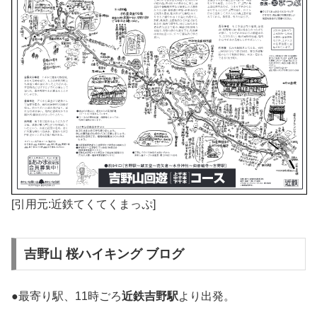
[引用元:近鉄てくてくまっぷ]
吉野山 桜ハイキング ブログ
●最寄り駅、11時ごろ
近鉄吉野駅
より出発。