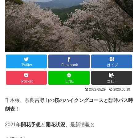
Twitter
Facebook
はてブ
Pocket
LINE
コピー
2022.05.29
2020.03.10
千本桜、奈良
吉野
山の
桜
の
ハイクングコース
と臨時
バス時
刻表
！
2021年
開花予想
と
開花状況
、最新情報と