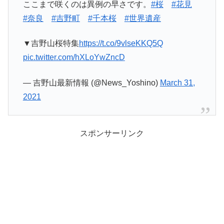
ここまで咲くのは異例の早さです。
#桜
#花見
#奈良
#吉野町
#千本桜
#世界遺産
▼吉野山桜特集
https://t.co/9vlseKKQ5Q
pic.twitter.com/hXLoYwZncD
— 吉野山最新情報 (@News_Yoshino)
March 31,
2021
スポンサーリンク