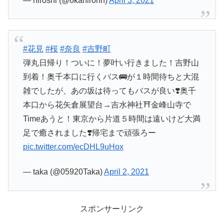
— hiroshi (@okahironn)
April 3, 2021
#花見
#桜
#奈良
#吉野町
弾丸日帰り！ついに！夢叶い行きました！吉野山
到着！奥千本口に行くバス🚌が１時間待ちと大混
雑でしたが、あの坂は待ってもバスが良い❣️奥千
本口から花矢倉展望台→吉水神社⛩金峰山寺で
Timeあうと！東京から片道５時間は遠いけど大満
足で癒されました❣️帰宅まで頑張ろー
pic.twitter.com/ecDHL9uHox
— taka (@05920Taka)
April 2, 2021
スポンサーリンク