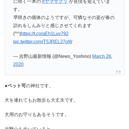
に咲く一本の
#ヤマザクラ
が見頃を迎えていま
す。
早咲きの個体のようですが、可憐なその姿が春の
訪れをしんみりと感じさせてくれます
(^^)
https://t.co/aEh1Luv792
pic.twitter.com/T5JREL27oW
— 吉野山最新情報 (@News_Yoshino)
March 26,
2020
●ペット可
の神社です。
犬を連れてもお散歩も大丈夫です。
犬用のお守りもあるそうです。