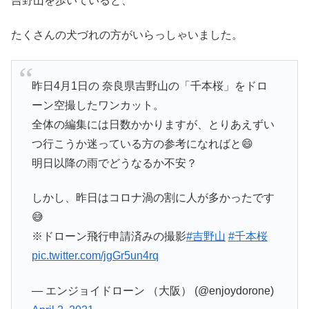
吉野山を歩いていると、
たくさんの犬づれの方がいらっしゃいました。
昨日4月1日の 奈良県吉野山の「千本桜」をドロ
ーン空撮したワンカット。
全体の編集には日数かかりますが、とりあえずい
つ行こうか迷っている方の参考になればと😄
明日以降の雨でどうなるか不安？
しかし、昨日はコロナ渦の割に人が多かったです
😅
※ドローン飛行申請済みの撮影
#吉野山
#千本桜
pic.twitter.com/jgGr5un4rq
— エンジョイドローン （大阪） (@enjoydorone)