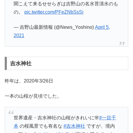
聞こえて来るせせらぎは吉野山の名水苔清水のも
の。
pic.twitter.com/PFeZNbSsSj
— 吉野山最新情報 (@News_Yoshino)
April 5,
2021
吉水神社
昨年は、2020年3/26日
一本の山桜が見頃でした。
世界遺産・吉水神社の山桜がきれいに🌸
#一目千
本
の桜風景でも有名な
#吉水神社
ですが、境内