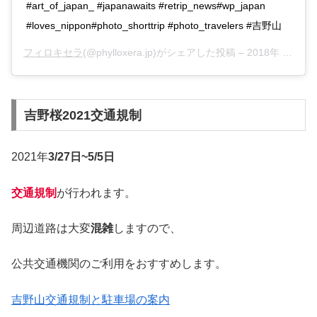
#art_of_japan_ #japanawaits #retrip_news#wp_japan
#loves_nippon#photo_shorttrip #photo_travelers #吉野山
フィロキセラ
(@phylloxera.jp)がシェアした投稿 –
2018年 4月月5日午前11時31分PDT
吉野桜2021交通規制
2021年
3/27日~5/5日
交通規制
が行われます。
周辺道路は大変
混雑
しますので、
公共交通機関のご利用をおすすめします。
吉野山交通規制と駐車場の案内