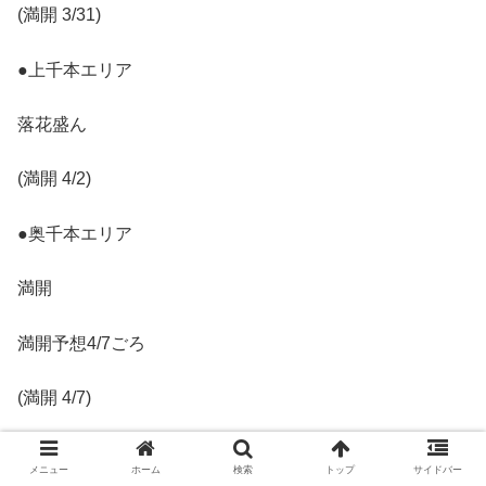
(満開 3/31)
●上千本エリア
落花盛ん
(満開 4/2)
●奥千本エリア
満開
満開予想4/7ごろ
(満開 4/7)
4/7現在
メニュー
ホーム
検索
トップ
サイドバー