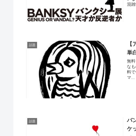
混雑
【
話題
単
無料
なも
料で
マ...
バ
話題
ケ