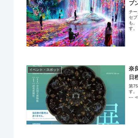
ブ
チー
セブ
も。
す。 
奈
イベント・スポット
日
第7
す。
--