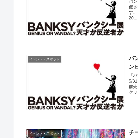
バン
催さ
す。
20...
バ
イベント・スポット
ン
「バ
5/
前売
ケッ
チ
イベント・スポット