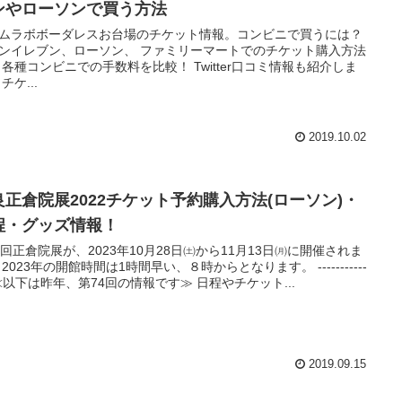
ンやローソンで買う方法
ムラボボーダレスお台場のチケット情報。コンビニで買うには？
ンイレブン、ローソン、 ファミリーマートでのチケット購入方法
 各種コンビニでの手数料を比較！ Twitter口コミ情報も紹介しま
チケ...
2019.10.02
良正倉院展2022チケット予約購入方法(ローソン)・
程・グッズ情報！
5回正倉院展が、2023年10月28日㈯から11月13日㈪に開催されま
 2023年の開館時間は1時間早い、８時からとなります。 -----------
- ≪以下は昨年、第74回の情報です≫ 日程やチケット...
2019.09.15