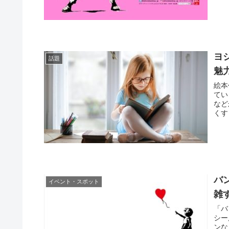
ヨ
話題
魅
絵本
てい
など
くす
バ
イベント・スポット
雑
「バ
シー
ンな