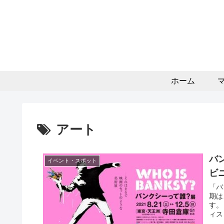
ホーム
アート
バ
イベント・スポット
ビ
「バ
期は
す。
ィス