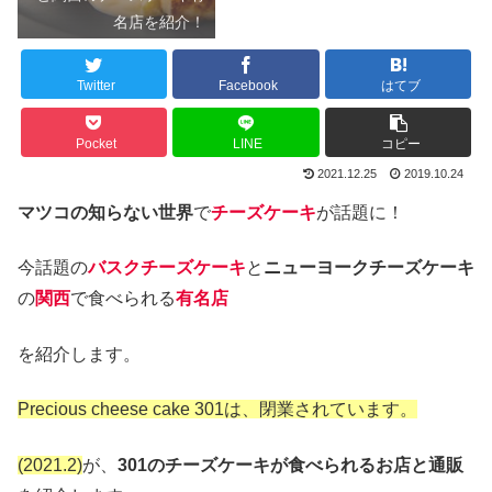
名店を紹介！
Twitter
Facebook
はてブ
Pocket
LINE
コピー
2021.12.25
2019.10.24
マツコの知らない世界
で
チーズケーキ
が話題に！
今話題の
バスクチーズケーキ
と
ニューヨークチーズケーキ
の
関西
で食べられる
有名店
を紹介します。
Precious cheese cake 301は、閉業されています。
(2021.2)
が、
301のチーズケーキが食べられるお店と通販