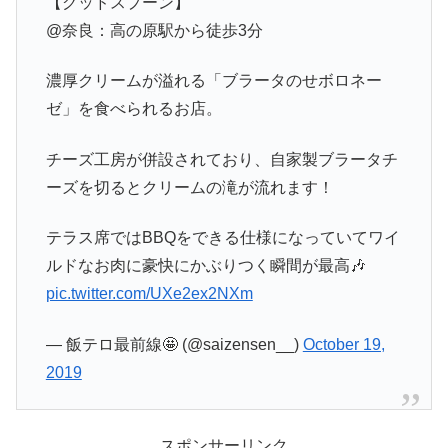
【グッドスプーン】
@奈良：高の原駅から徒歩3分
濃厚クリームが溢れる「ブラータのせボロネー
ゼ」を食べられるお店。
チーズ工房が併設されており、自家製ブラータチ
ーズを切るとクリームの滝が流れます！
テラス席ではBBQをできる仕様になっていてワイ
ルドなお肉に豪快にかぶりつく瞬間が最高🎶
pic.twitter.com/UXe2ex2NXm
— 飯テロ最前線🤩 (@saizensen__)
October 19,
2019
スポンサーリンク