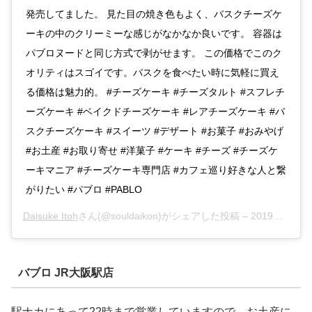
発売してました。 見た目の焼き色もよく、バスクチーズケ
ーキの中のクリーミーな感じがなかなか良いです。 容器は
パブロヌードと同じ方式で剥がせます。 この価格でこのク
オリティはスゴイです。バスクを食べたい時に気軽に買え
る価格は魅力的。 #チーズケーキ #チーズタルト #スフレチ
ーズケーキ #ベイクドチーズケーキ #レアチーズケーキ #バ
スクチーズケーキ #スイーツ #デザート #お菓子 #おみやげ
#お土産 #お取り寄せ #洋菓子 #ケーキ #チーズ #チーズケ
ーキマニア #チーズケーキ専門店 #カフェ巡り好きな人と繋
がりたい #パブロ #PABLO
Daisuke Itoh
さん(@souldaikon)がシェアした投稿 –
2019年 7月月23日午前9時07分PDT
バブロ JR大阪駅店
駅ナカにあって22時まで営業していますので、お土産に