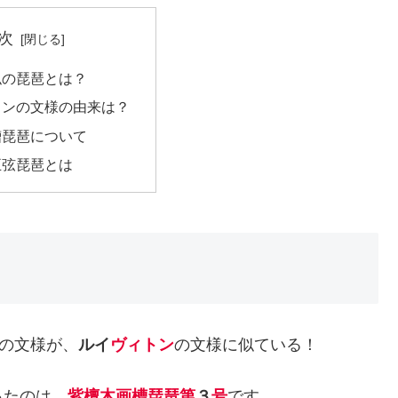
次
似の琵琶とは？
トンの文様の由来は？
槽琵琶について
五弦琵琶とは
の文様が、
ルイ
ヴィトン
の文様に似ている！
ったのは、
紫檀木画槽琵琶第
３
号
です。