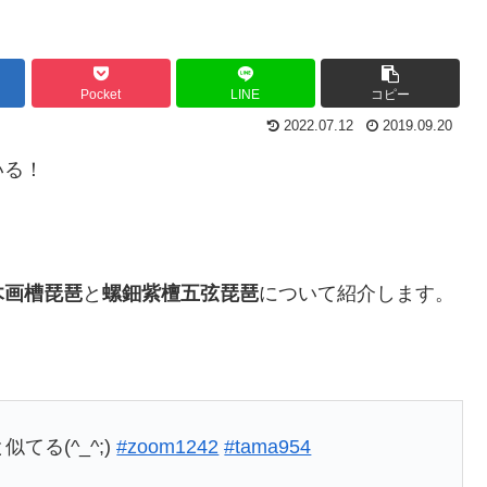
Pocket
LINE
コピー
2022.07.12
2019.09.20
いる！
木画槽琵琶
と
螺鈿紫檀五弦琵琶
について紹介します。
てる(^_^;)
#zoom1242
#tama954