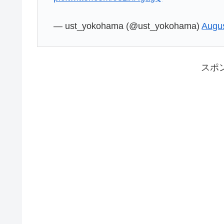
— ust_yokohama (@ust_yokohama)
Augus
スポ