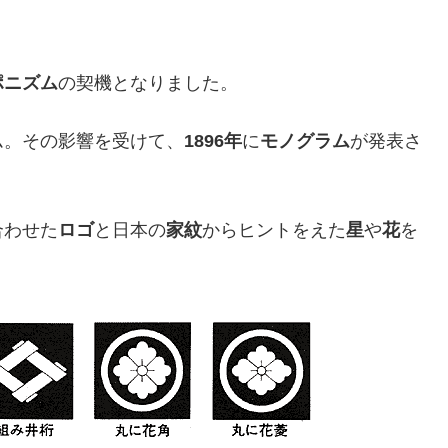
ポニズム
の契機となりました。
ム。その影響を受けて、
1896年
に
モノグラム
が発表さ
合わせた
ロゴ
と日本の
家紋
からヒントをえた
星
や
花
を