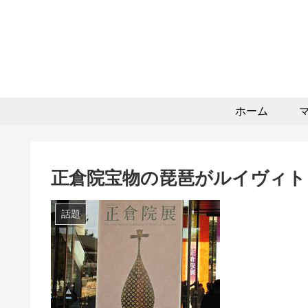
ホーム
正倉院宝物の琵琶がルイヴィトン
話題