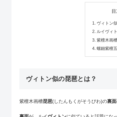
目
ヴィトン
ルイヴィ
紫檀木画
螺鈿紫檀
ヴィトン似の琵琶とは？
紫檀木画槽
琵琶
(したんもくがそうびわ)の
裏面
裏面
が、ルイ
ヴィトン
に似ていると話題にな