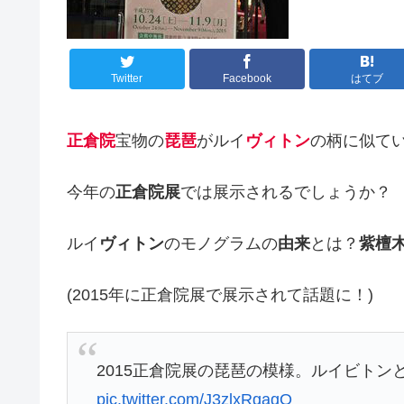
Twitter
Facebook
はてブ
正倉院
宝物の
琵琶
がルイ
ヴィトン
の柄に似て
今年の
正倉院展
では展示されるでしょうか？
ルイ
ヴィトン
のモノグラムの
由来
とは？
紫檀
(2015年に正倉院展で展示されて話題に！)
2015正倉院展の琵琶の模様。ルイビトンと似
pic.twitter.com/J3zlxRgagQ