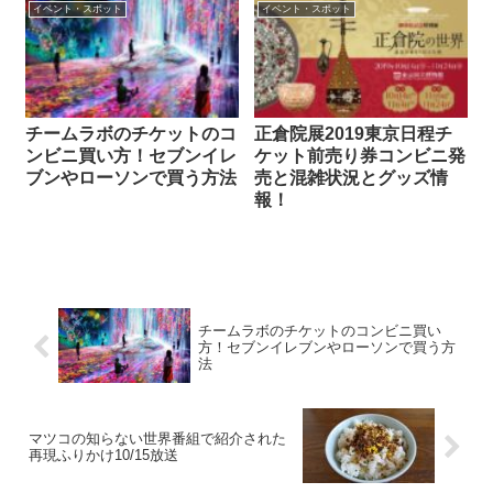
イベント・スポット
イベント・スポット
チームラボのチケットのコ
正倉院展2019東京日程チ
ンビニ買い方！セブンイレ
ケット前売り券コンビニ発
ブンやローソンで買う方法
売と混雑状況とグッズ情
報！
チームラボのチケットのコンビニ買い
方！セブンイレブンやローソンで買う方
法
マツコの知らない世界番組で紹介された
再現ふりかけ10/15放送