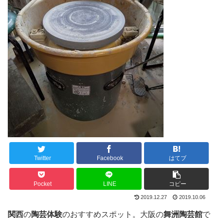
Twitter
Facebook
はてブ
Pocket
LINE
コピー
2019.12.27
2019.10.06
関西
の
陶芸体験
のおすすめスポット。大阪の
舞洲陶芸館
で