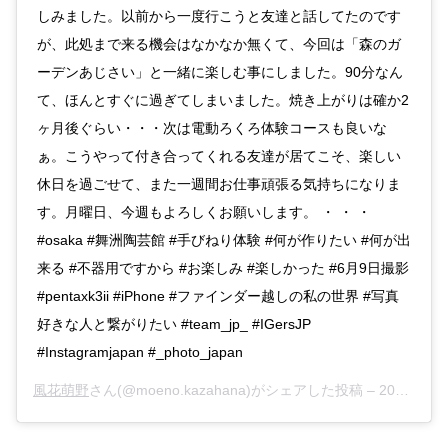
しみました。以前から一度行こうと友達と話してたのです
が、此処まで来る機会はなかなか無くて、今回は「森のガ
ーデンあじさい」と一緒に楽しむ事にしました。90分なん
て、ほんとすぐに過ぎてしまいました。焼き上がりは確か2
ヶ月後ぐらい・・・次は電動ろくろ体験コースも良いな
ぁ。こうやって付き合ってくれる友達が居てこそ、楽しい
休日を過ごせて、また一週間お仕事頑張る気持ちになりま
す。月曜日、今週もよろしくお願いします。 ・ ・ ・
#osaka #舞洲陶芸館 #手びねり体験 #何が作りたい #何が出
来る #不器用ですから #お楽しみ #楽しかった #6月9日撮影
#pentaxk3ii #iPhone #ファインダー越しの私の世界 #写真
好きな人と繋がりたい #team_jp_ #IGersJP
#Instagramjapan #_photo_japan
風花萌野
さん(@moeno.kazahana)がシェアした投稿 –
2019年 6月月9日午後8時28分PDT